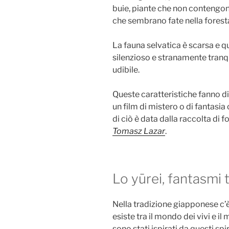
buie, piante che non contengon
che sembrano fate nella foresta
La fauna selvatica è scarsa e q
silenzioso e stranamente tranq
udibile.
Queste caratteristiche fanno d
un film di mistero o di fantasia
di ciò è data dalla raccolta di f
Tomasz Lazar
.
Lo yūrei, fantasmi t
Nella tradizione giapponese c’è
esiste tra il mondo dei vivi e i
sono stati ispirati da questi spir