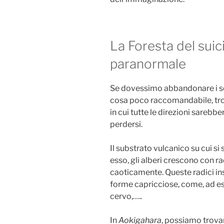
La Foresta del suici
paranormale
Se dovessimo abbandonare i sen
cosa poco raccomandabile, tro
in cui tutte le direzioni sarebbe
perdersi.
Il substrato vulcanico su cui si 
esso, gli alberi crescono con r
caoticamente. Queste radici in
forme capricciose, come, ad es
cervo,…..
In
Aokigahara
, possiamo trovar