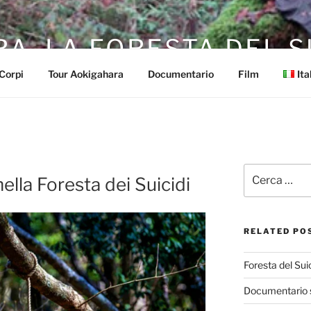
A, LA FORESTA DEL S
Corpi
Tour Aokigahara
Documentario
Film
Ita
Cerca:
nella Foresta dei Suicidi
RELATED PO
Foresta del Sui
Documentario s