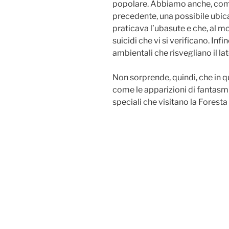
popolare. Abbiamo anche, co
precedente, una possibile ubica
praticava l’ubasute e che, al 
suicidi che vi si verificano. Inf
ambientali che risvegliano il l
Non sorprende, quindi, che in 
come le apparizioni di fantasm
speciali che visitano la Foresta 
Navigazione
articoli