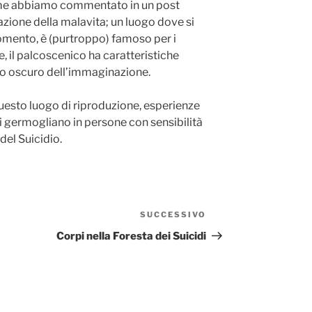
me abbiamo commentato in un post
zione della malavita; un luogo dove si
momento, è (purtroppo) famoso per i
ine, il palcoscenico ha caratteristiche
ato oscuro dell’immaginazione.
questo luogo di riproduzione, esperienze
i germogliano in persone con sensibilità
del Suicidio.
SUCCESSIVO
Articolo
successivo
Corpi nella Foresta dei Suicidi