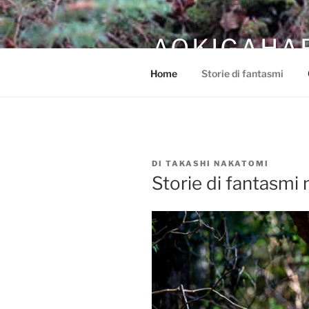
Salta
al
AOKIGAHAR
contenuto
Home
Storie di fantasmi
DI
TAKASHI NAKATOMI
Storie di fantasmi 