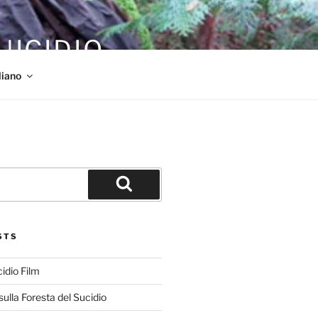
UICIDIO
liano
Cerca
STS
cidio Film
ulla Foresta del Sucidio