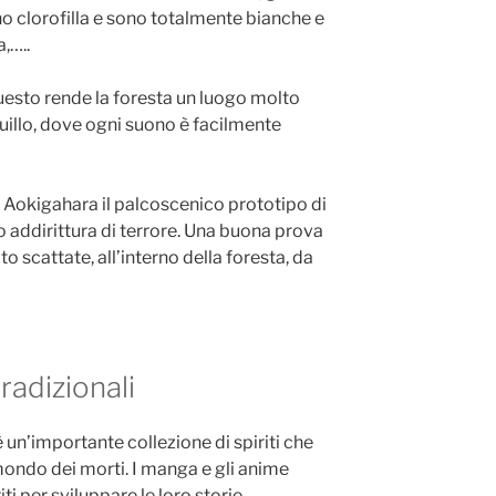
o clorofilla e sono totalmente bianche e
,…..
uesto rende la foresta un luogo molto
uillo, dove ogni suono è facilmente
i Aokigahara il palcoscenico prototipo di
 o addirittura di terrore. Una buona prova
oto scattate, all’interno della foresta, da
radizionali
 un’importante collezione di spiriti che
l mondo dei morti. I manga e gli anime
iti per sviluppare le loro storie.