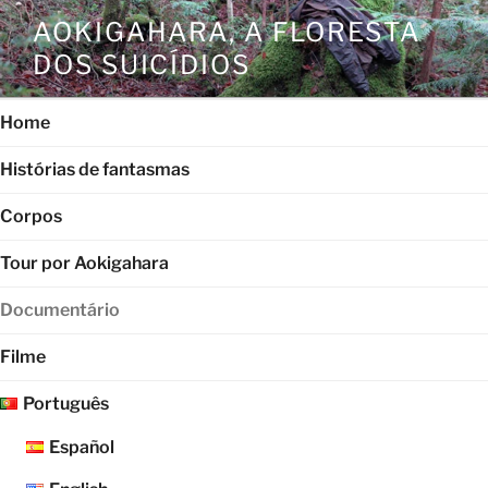
Saltar
AOKIGAHARA, A FLORESTA
para
DOS SUICÍDIOS
o
conteúdo
Home
Histórias de fantasmas
Corpos
Tour por Aokigahara
Documentário
Filme
Português
Español