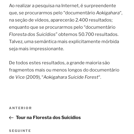
Ao realizar a pesquisa na Internet, é surpreendente
que, se procurarmos pelo “documentário
Aokigahara
“,
na seção de vídeos, aparecerão 2.400 resultados;
enquanto que se procurarmos pelo “documentário
Floresta dos Suicídios
” obtemos 50.700 resultados.
Talvez, uma semântica mais explicitamente mórbida
seja mais impressionante.
De todos estes resultados, a grande maioria são
fragmentos mais ou menos longos do documentário
de
Vice
(2009), “
Aokigahara Suicide Forest
“.
Navegação
Conteúdo
ANTERIOR
de
anterior
Tour na Floresta dos Suicídios
artigos
Conteúdo
SEGUINTE