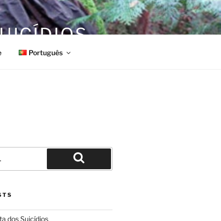
UICÍDIOS
e
Português
Pesquisar
STS
ta dos Suicídios