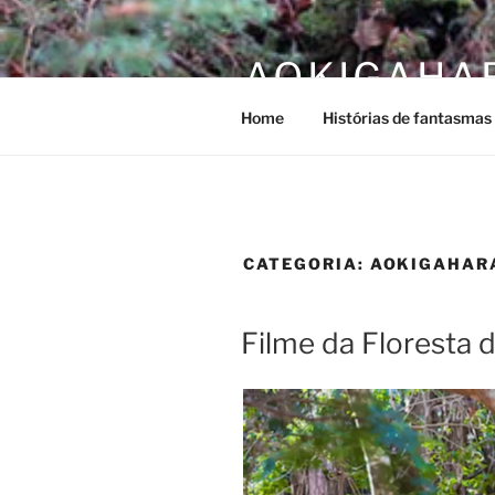
Saltar
para
AOKIGAHAR
o
conteúdo
Home
Histórias de fantasmas
CATEGORIA:
AOKIGAHAR
PUBLICADO
Filme da Floresta d
EM