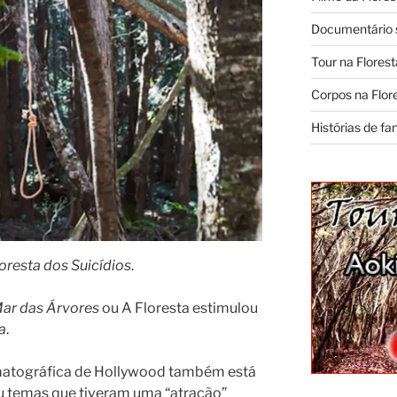
Documentário s
Tour na Florest
Corpos na Flore
Histórias de fa
oresta dos Suicídios
.
ar das Árvores
ou A Floresta estimulou
a
.
matográfica de Hollywood também está
u temas que tiveram uma “atração”