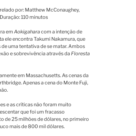
strelado por: Matthew McConaughey,
Duração: 110 minutos
ntra em
Aokigahara
com a intenção de
sta ele encontra Takumi Nakamura, que
s de uma tentativa de se matar. Ambos
ão e sobrevivência através da
Floresta
eiramente em Massachusetts. As cenas da
rthbridge. Apenas a cena do Monte Fuji,
pão.
es e as críticas não foram muito
escentar que foi um fracasso
de 25 milhões de dólares, no primeiro
uco mais de 800 mil dólares.