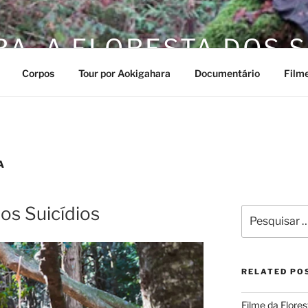
A, A FLORESTA DOS S
Corpos
Tour por Aokigahara
Documentário
Film
A
os Suicídios
Pesquisar
por:
RELATED PO
Filme da Flores