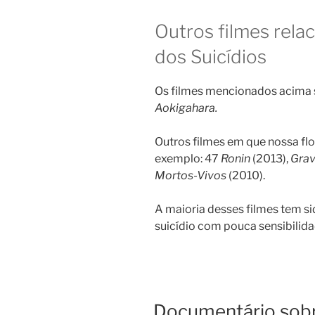
Outros filmes rela
dos Suicídios
Os filmes mencionados acima 
Aokigahara.
Outros filmes em que nossa flo
exemplo: 47
Ronin
(2013),
Grav
Mortos-Vivos
(2010).
A maioria desses filmes tem si
suicídio com pouca sensibilida
PUBLICADO
Documentário sobr
EM