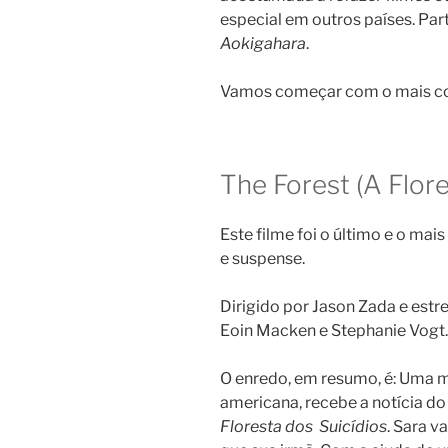
especial em outros países. Par
Aokigahara
.
Vamos começar com o mais com
The Forest (A Flore
Este filme foi o último e o mai
e suspense.
Dirigido por Jason Zada ​​e est
Eoin Macken e Stephanie Vogt.
O enredo, em resumo, é: Uma m
americana, recebe a notícia do
Floresta dos Suicídios
. Sara v